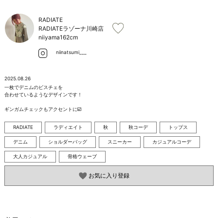
お問い合わせ
RADIATE
RADIATEラゾーナ川崎店
niiyama
162cm
niinatsumi___
2025.08.26
一枚でデニムのビスチェを

合わせているようなデザインです！

ギンガムチェックもアクセントに☑️
RADIATE
ラディエイト
秋
秋コーデ
トップス
デニム
ショルダーバッグ
スニーカー
カジュアルコーデ
大人カジュアル
骨格ウェーブ
お気に入り登録