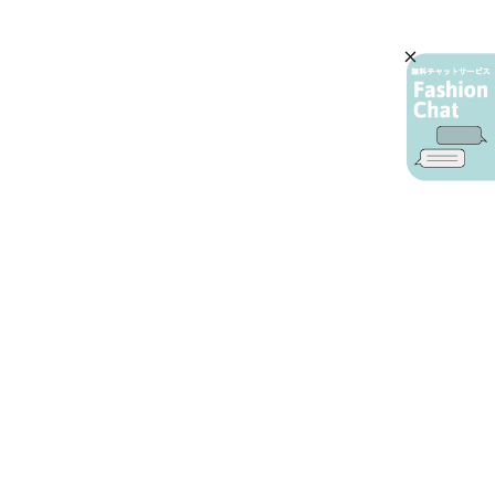
AIカスタマーサービス
プライバシーポリシー
ご利用ガイド
特定商取引に基づく表示
店舗検索
会社概要
お問い合わせ
YAMADAYA 公式アプリ