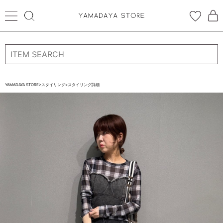
ログイン
新規会員登録
お気に入り登録
YAMADAYA STORE
>
スタイリング
>
スタイリング詳細
お気に入り
ログイン
CATEGORYから探す
STORE BRAND・LABELから探す
すべての商品
新着商品
予約商品