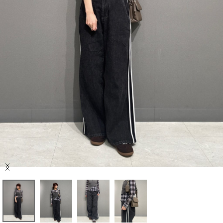
セール商品
スタイリング
特集
NEWS
ブランド一覧
店舗検索
Item
サイズガイド
1
of
4
ご利用ガイド/ヘルプ