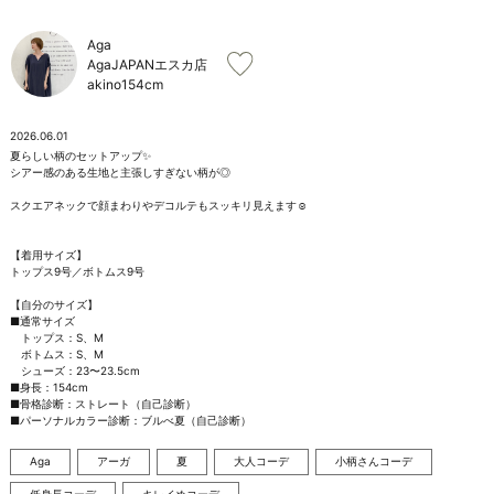
お問い合わせ
Aga
AgaJAPANエスカ店
akino
154cm
2026.06.01
夏らしい柄のセットアップ✨

シアー感のある生地と主張しすぎない柄が◎

スクエアネックで顔まわりやデコルテもスッキリ見えます☺️

【着用サイズ】

トップス9号／ボトムス9号

【自分のサイズ】

■通常サイズ

　トップス：S、M

　ボトムス：S、M

　シューズ：23〜23.5cm

■身長：154cm

■骨格診断：ストレート（自己診断）

■パーソナルカラー診断：ブルべ夏（自己診断）
Aga
アーガ
夏
大人コーデ
小柄さんコーデ