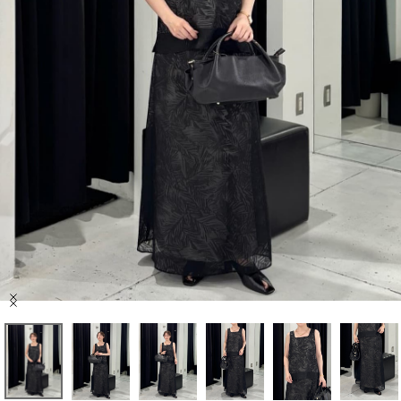
セール商品
スタイリング
特集
NEWS
ブランド一覧
店舗検索
Item
サイズガイド
1
of
6
ご利用ガイド/ヘルプ