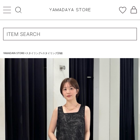
ログイン
新規会員登録
お気に入り登録
YAMADAYA STORE
>
スタイリング
>
スタイリング詳細
お気に入り
ログイン
CATEGORYから探す
STORE BRAND・LABELから探す
すべての商品
新着商品
予約商品