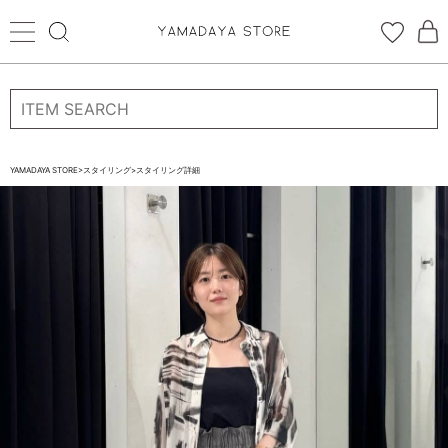
ログイン
新規会員登録
お気に入り登録
YAMADAYA STORE
>
スタイリング
>
スタイリング詳細
お気に入り
ログイン
CATEGORYから探す
STORE BRAND・LABELから探す
すべての商品
新着商品
予約商品