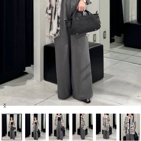
セール商品
スタイリング
特集
NEWS
ブランド一覧
店舗検索
Item
サイズガイド
1
of
7
ご利用ガイド/ヘルプ