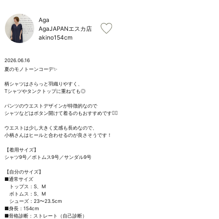
お問い合わせ
Aga
AgaJAPANエスカ店
akino
154cm
2026.06.16
夏のモノトーンコーデ✨

柄シャツはさらっと羽織りやすく、

Tシャツやタンクトップに重ねても◎

パンツのウエストデザインが特徴的なので

シャツなどはボタン開けて着るのもおすすめです🙆‍♀️

ウエストは少し大きく丈感も長めなので、

小柄さんはヒールと合わせるのが良さそうです！

【着用サイズ】

シャツ9号／ボトムス9号／サンダル9号

【自分のサイズ】

■通常サイズ

　トップス：S、M

　ボトムス：S、M

　シューズ：23〜23.5cm

■身長：154cm

■骨格診断：ストレート（自己診断）
