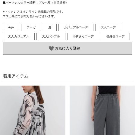
■パーソナルカラー診断：ブルべ夏（自己診断)

※ネックレスはオンライン未掲載の商品です。

エスカ店にてお取り扱いがございます。
Aga
アーガ
夏
カジュアルコーデ
大人コーデ
大人カジュアル
大人シンプル
小柄さんコーデ
低身長コーデ
お気に入り登録
着用アイテム