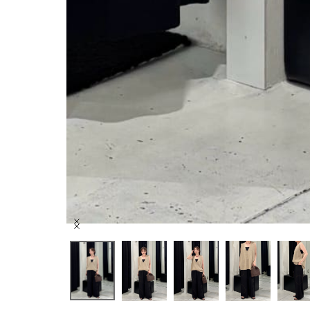
Item
1
of
8