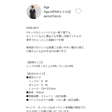
Aga
AgaJAPANエスカ店
akino
154cm
2026.06.11
Vネックのニットベストは一枚で着ても、

カットソーなどに重ねても可愛い万能アイテム◎

薄手でさらっとした肌触りです🙆

有松絞りのパンツは真夏にも使いやすい履き心地で、

小柄さんにもおすすめの丈感です◎

【着用サイズ】

トップス9号／ボトムス9号／サンダル9号

【自分のサイズ】

■通常サイズ

　トップス：S、M

　ボトムス：S、M

　シューズ：23〜23.5cm

■身長：154cm

■骨格診断：ストレート（自己診断）

■パーソナルカラー診断：ブルべ夏（自己診断）

※バッグ、ネックレスはオンライン未掲載の商品です。

エスカ店にてお取り扱いがございます。