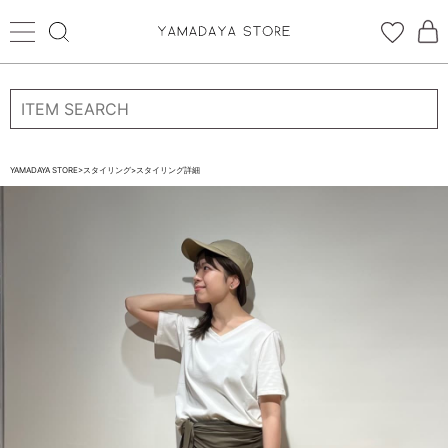
ログイン
新規会員登録
お気に入り登録
YAMADAYA STORE
>
スタイリング
>
スタイリング詳細
お気に入り
ログイン
CATEGORYから探す
STORE BRAND・LABELから探す
すべての商品
新着商品
予約商品