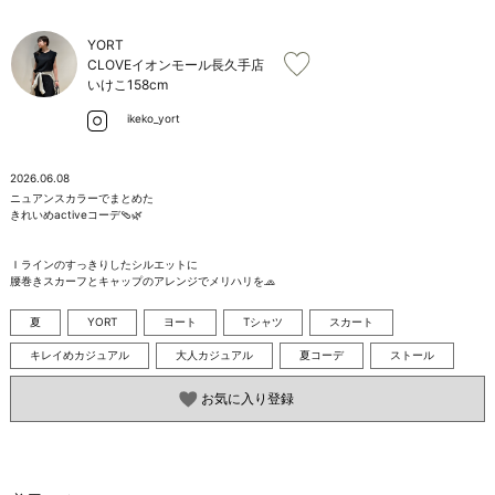
お問い合わせ
YORT
CLOVEイオンモール長久手店
いけこ
158cm
ikeko_yort
2026.06.08
ニュアンスカラーでまとめた

きれいめactiveコーデ🩴🌿

Ｉラインのすっきりしたシルエットに

腰巻きスカーフとキャップのアレンジでメリハリを🧢
夏
YORT
ヨート
Tシャツ
スカート
キレイめカジュアル
大人カジュアル
夏コーデ
ストール
お気に入り登録