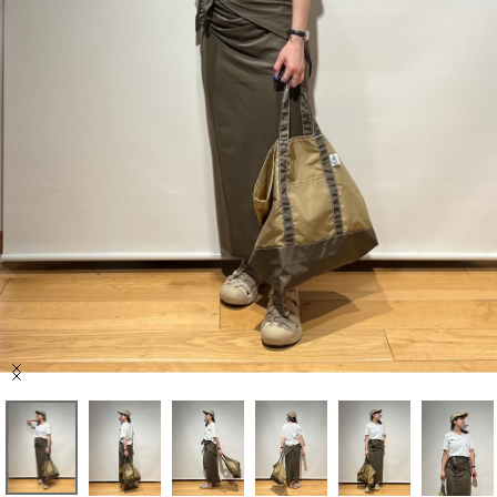
セール商品
スタイリング
特集
NEWS
ブランド一覧
店舗検索
Item
サイズガイド
1
of
10
ご利用ガイド/ヘルプ