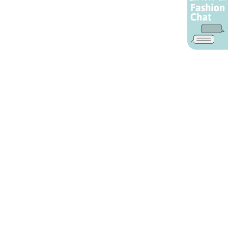
AIカスタマーサービス
プライバシーポリシー
ご利用ガイド
特定商取引に基づく表示
店舗検索
会社概要
お問い合わせ
YAMADAYA 公式アプリ
利用規約