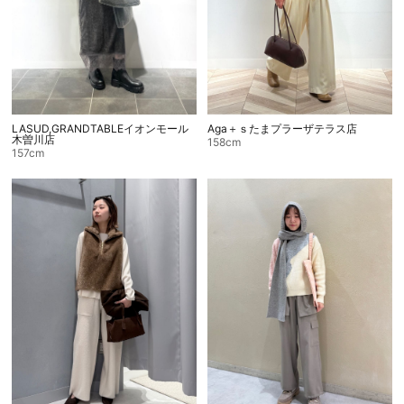
LASUD,GRANDTABLEイオンモール
Aga＋ｓたまプラーザテラス店
木曽川店
158cm
157cm