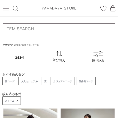
ログイン
新規会員登録
YAMADAYA STORE
>
スタイリング一覧
お気に入り
343
並び替え
絞り込み
CATEGORYから探す
おすすめのタグ
STORE BRAND・LABELから探す
夏コーデ
大人カジュアル
夏
カジュアルコーデ
低身長コーデ
すべての商品
絞り込み条件
ストール
新着商品
予約商品