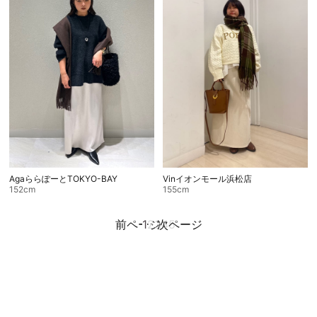
AgaららぽーとTOKYO-BAY
Vinイオンモール浜松店
152cm
155cm
前ページ
1
2
3
次ページ
4
5