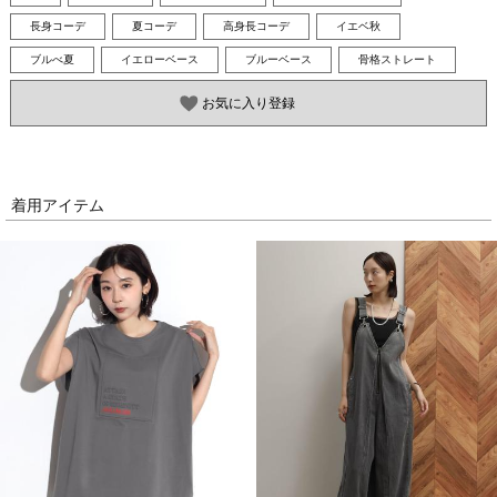
長身コーデ
夏コーデ
高身長コーデ
イエベ秋
ブルべ夏
イエローベース
ブルーベース
骨格ストレート
お気に入り登録
着用アイテム