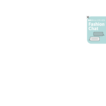
AIカスタマーサービス
プライバシーポリシー
ご利用ガイド
特定商取引に基づく表示
店舗検索
会社概要
お問い合わせ
YAMADAYA 公式アプリ