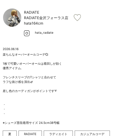
お問い合わせ
RADIATE
RADIATE金沢フォーラス店
hata
164cm
hata_radiate
2026.06.16
楽ちんなオーバーオールコーデ💞

1枚で可愛いオーバーオールは着回しが効く

優秀アイテム.

フレンチスリーブのTシャツと合わせて

ラフな抜け感を演出🌿

差し色のカーディガンがポイントです➰

・

・

・

※シューズ普段着用サイズ 24.5cm38号幅
夏
RADIATE
ラディエイト
カジュアルコーデ