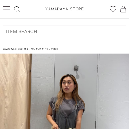
ログイン
新規会員登録
お気に入り登録
YAMADAYA STORE
>
スタイリング
>
スタイリング詳細
お気に入り
ログイン
CATEGORYから探す
STORE BRAND・LABELから探す
すべての商品
新着商品
予約商品