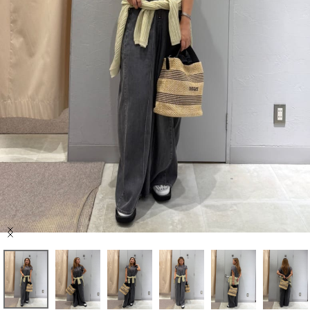
セール商品
スタイリング
特集
NEWS
ブランド一覧
店舗検索
Item
サイズガイド
1
of
10
ご利用ガイド/ヘルプ