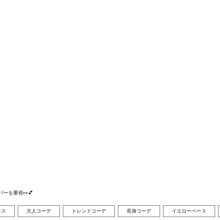
視👀︎💕︎︎
レス
大人コーデ
トレンドコーデ
長身コーデ
イエローベース