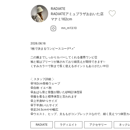
RADIATE
RADIATEアミュプラザおおいた店
マナミ
162cm
mn_m13.10
2026.06.16
1枚で決まるワンピースコーデ*.+ﾟ

二の腕までしっかりカバーしてくれる優秀ワンピ👏

袖と裾はプリーツが施されており細見えが期待できます✨

くすみカラーで秋まで長く使えるポイントもありがたい🫶🏻

- ̗̀ スタッフ詳細  ̖́-

⦿162cm骨格ウェーブ

⦿自称 イエベ秋

⦿あばら骨と骨盤が開いた砂時計体型⏳

⦿服を着ると標準体型と言われます

⦿上半身M~Lサイズ

⦿下半身L~LLサイズ

⦿足24.5cmやや幅広

⦿ウエスト、ヒップ、太ももがコンプレックスなので、細く見えつつ体型カバーを重
RADIATE
ラディエイト
アクセサリー
ネック