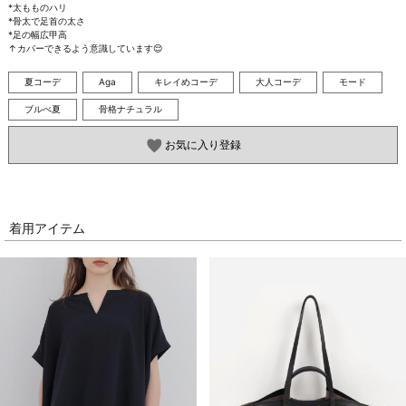
*太もものハリ

*骨太で足首の太さ

*足の幅広甲高

↑カバーできるよう意識しています😌
夏コーデ
Aga
キレイめコーデ
大人コーデ
モード
ブルべ夏
骨格ナチュラル
お気に入り登録
着用アイテム