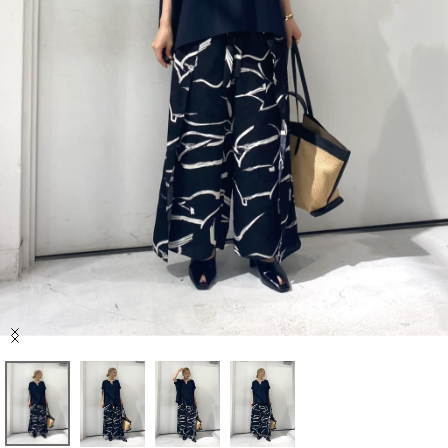
セール商品
スタイリング
特集
NEWS
ブランド一覧
店舗検索
Item
サイズガイド
1
of
4
ご利用ガイド/ヘルプ