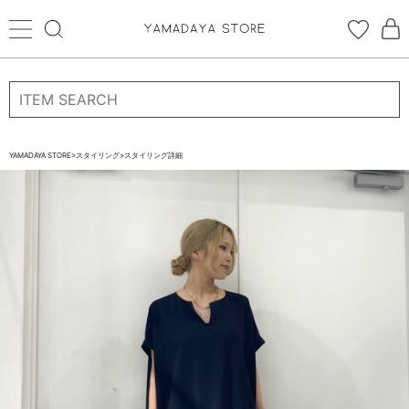
ログイン
新規会員登録
お気に入り登録
YAMADAYA STORE
>
スタイリング
>
スタイリング詳細
お気に入り
ログイン
CATEGORYから探す
STORE BRAND・LABELから探す
すべての商品
新着商品
予約商品