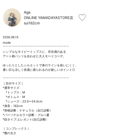
お問い合わせ
Aga
ONLINE YAMADAYASTORE店
sui
162cm
2026.06.15
mode

￣￣￣￣￣￣￣￣￣￣￣￣￣￣￣￣￣￣￣￣￣￣

シンプルなネイビートップスに、存在感のある

アート柄パンツを合わせた大人モードコーデ。

ゆったりとしたシルエットで体のラインを拾いにくく、

暑い日も涼しく快適に着られるのが嬉しいポイント◎

￣￣￣￣￣￣￣￣￣￣￣￣￣￣￣￣￣￣￣￣￣￣

｜自分サイズ｜

*通常サイズ

　*トップス：M

　*ボトムス：M

　*シューズ：23.5〜24.0cm

*身長：162cm

*骨格診断：ナチュラル（自己診断）

*パーソナルカラー診断：ブルべ夏

*顔タイプ:エレガント(自己診断)

｜コンプレックス｜

*腕の太さ
