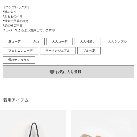
｜コンプレックス｜

*腕の太さ

*太もものハリ

*骨太で足首の太さ

*足の幅広甲高

↑カバーできるよう意識しています😌
夏コーデ
Aga
大人コーデ
大人可愛い
大人シンプル
フェミニンコーデ
モードカジュアル
ブルべ夏
骨格ナチュラル
お気に入り登録
着用アイテム