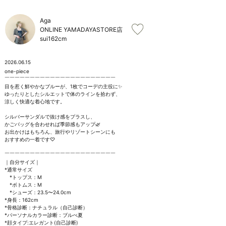
お問い合わせ
Aga
ONLINE YAMADAYASTORE店
sui
162cm
2026.06.15
one-piece

￣￣￣￣￣￣￣￣￣￣￣￣￣￣￣￣￣￣￣￣￣￣

目を惹く鮮やかなブルーが、1枚でコーデの主役に✨

ゆったりとしたシルエットで体のラインを拾わず、

涼しく快適な着心地です。

シルバーサンダルで抜け感をプラスし、

かごバッグを合わせれば季節感もアップ🌿

お出かけはもちろん、旅行やリゾートシーンにも

おすすめの一着です♡

￣￣￣￣￣￣￣￣￣￣￣￣￣￣￣￣￣￣￣￣￣￣

｜自分サイズ｜

*通常サイズ

　*トップス：M

　*ボトムス：M

　*シューズ：23.5〜24.0cm

*身長：162cm

*骨格診断：ナチュラル（自己診断）

*パーソナルカラー診断：ブルべ夏

*顔タイプ:エレガント(自己診断)
