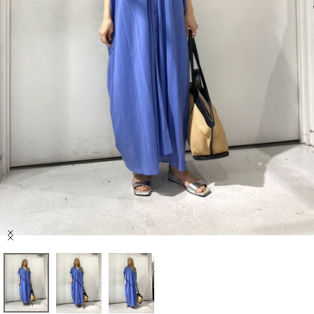
セール商品
スタイリング
特集
NEWS
ブランド一覧
店舗検索
Item
サイズガイド
1
of
3
ご利用ガイド/ヘルプ