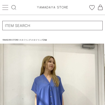
ログイン
新規会員登録
お気に入り登録
YAMADAYA STORE
>
スタイリング
>
スタイリング詳細
お気に入り
ログイン
CATEGORYから探す
STORE BRAND・LABELから探す
すべての商品
新着商品
予約商品