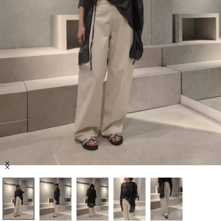
セール商品
スタイリング
特集
NEWS
ブランド一覧
店舗検索
Item
サイズガイド
1
of
5
ご利用ガイド/ヘルプ