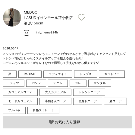
お問い合わせ
MEDOC
LASUDイオンモール苫小牧店
濱 恵
156cm
ririri_meme824h
2026.06.17
メッシュのヴィンテージジレもモノトーンで合わせるとやり過ぎ感なくアクセント見えに♡

トレンド感だけじゃなくスタイルアップも狙える優れもの♫

白デニムもシルエットがキレイなので膨張して見えないから優美です♡
夏
RADIATE
ラディエイト
トップス
カットソー
Tシャツ
パンツ
デニム
ジレ
サンダル
カジュアルコーデ
大人カジュアル
トレンドコーデ
モードカジュアル
小柄さんコーデ
低身長コーデ
夏コーデ
ブルべ冬
骨格ストレート
お気に入り登録