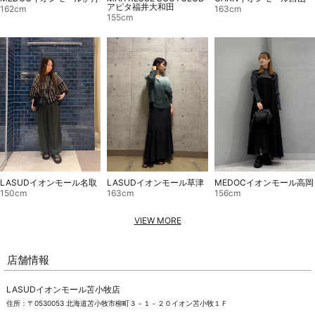
アピタ福井大和田
163cm
162cm
155cm
MEDOCイオンモール高岡
LASUDイオンモール名取
LASUDイオンモール草津
156cm
150cm
163cm
VIEW MORE
店舗情報
LASUDイオンモール苫小牧店
住所：〒0530053 北海道苫小牧市柳町３－１－２０イオン苫小牧１Ｆ