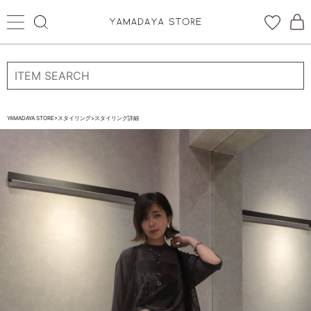
ログイン
新規会員登録
お気に入り登録
YAMADAYA STORE
>
スタイリング
>
スタイリング詳細
お気に入り
ログイン
CATEGORYから探す
STORE BRAND・LABELから探す
すべての商品
新着商品
予約商品